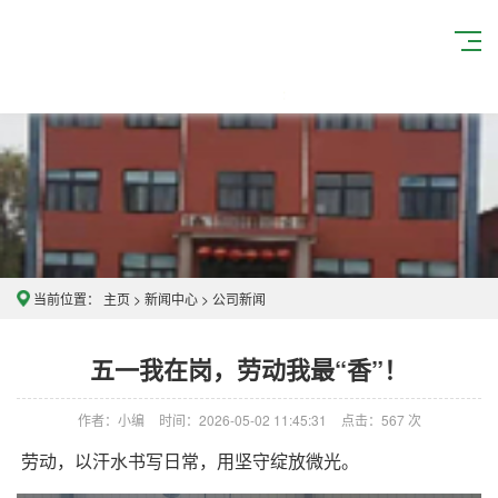
当前位置：
主页
>
新闻中心
>
公司新闻
五一我在岗，劳动我最“香”！
作者：小编
时间：2026-05-02 11:45:31
点击：
567
次
劳动，以汗水书写日常，用坚守绽放微光。