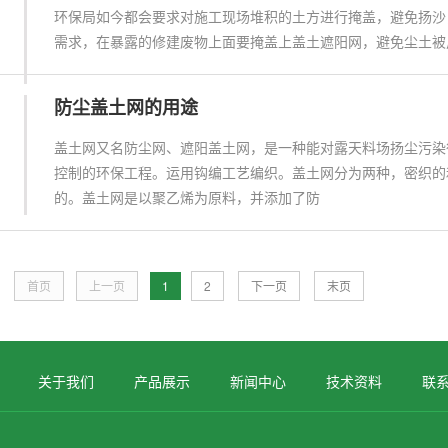
环保局如今都会要求对施工现场堆积的土方进行掩盖，避免扬沙
需求，在暴露的修建废物上面要掩盖上盖土遮阳网，避免尘土被
防尘盖土网的用途
盖土网又名防尘网、遮阳盖土网，是一种能对露天料场扬尘污染
控制的环保工程。运用钩编工艺编织。盖土网分为两种，密织的
的。盖土网是以聚乙烯为原料，并添加了防
首页
上一页
1
2
下一页
末页
关于我们
产品展示
新闻中心
技术资料
联