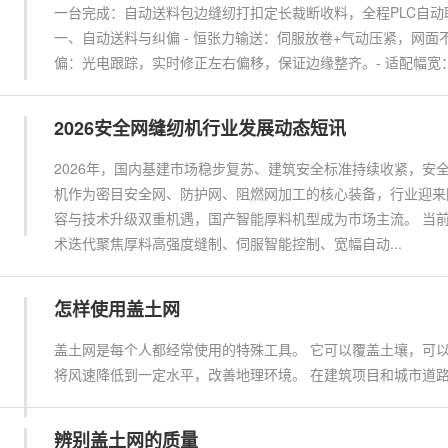
一台完成：自动送料包边缝纫打扣定长裁断收料，全程PLC自
一、自动送料与纠偏 - 恒张力输送：伺服放卷+气动压紧，网面
偏：光电跟踪，实时修正左右偏移，保证边缘整齐。- 适配幅宽：1.8
2026安全网缝纫机行业发展动态短讯
2026年，国内基建市场稳步复苏、建筑安全标准持续收紧，安
机作为密目安全网、防护网、阻燃网加工的核心装备，行业迎来
容与技术升级双重机遇，国产智能厚料机型成为市场主流。 当
术迭代聚焦厚料高强度缝制、伺服智能控制、宽幅自动...
怎样使用盖土网
盖土网是每个人都经常使用的特殊工具。 它可以覆盖土壤，可以
将风速降低到一定水平，改善地理环境。 在建筑项目和城市道
辨别盖土网的质量