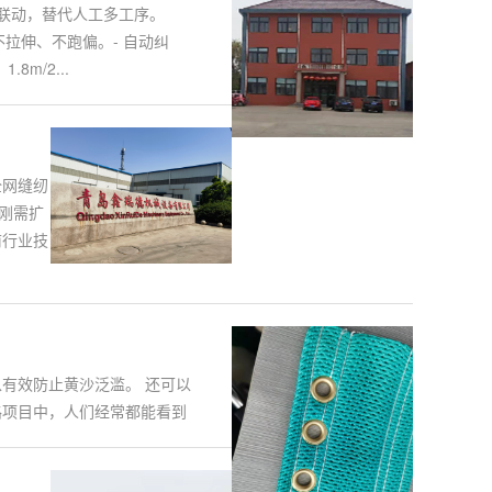
动联动，替代人工多工序。
不拉伸、不跑偏。- 自动纠
m/2...
全网缝纫
刚需扩
前行业技
有效防止黄沙泛滥。 还可以
路项目中，人们经常都能看到